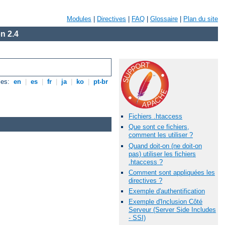
Modules
|
Directives
|
FAQ
|
Glossaire
|
Plan du site
n 2.4
les:
en
|
es
|
fr
|
ja
|
ko
|
pt-br
Fichiers .htaccess
Que sont ce fichiers,
comment les utiliser ?
Quand doit-on (ne doit-on
pas) utiliser les fichiers
.htaccess ?
Comment sont appliquées les
directives ?
Exemple d'authentification
Exemple d'Inclusion Côté
Serveur (Server Side Includes
- SSI)