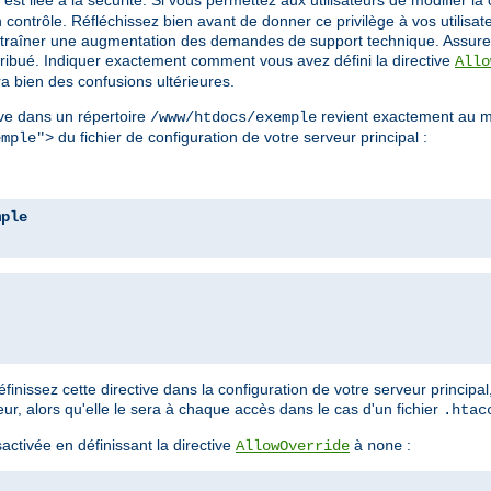
est liée à la sécurité. Si vous permettez aux utilisateurs de modifier la 
contrôle. Réfléchissez bien avant de donner ce privilège à vos utilisa
a entraîner une augmentation des demandes de support technique. Assure
ttribué. Indiquer exactement comment vous avez défini la directive
Allo
a bien des confusions ultérieures.
ve dans un répertoire
revient exactement au m
/www/htdocs/exemple
du fichier de configuration de votre serveur principal :
emple">
mple
nissez cette directive dans la configuration de votre serveur principal
, alors qu'elle le sera à chaque accès dans le cas d'un fichier
.htac
ctivée en définissant la directive
à
:
AllowOverride
none