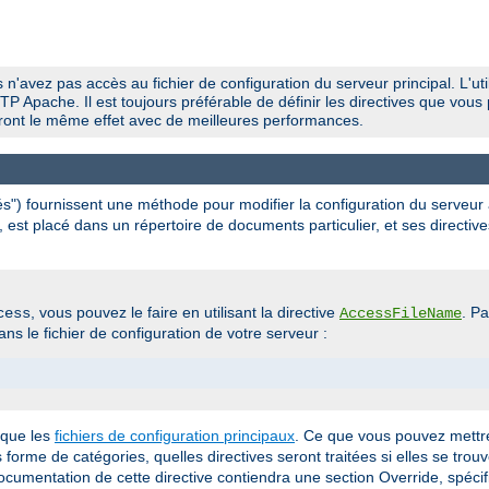
 n'avez pas accès au fichier de configuration du serveur principal. L'util
P Apache. Il est toujours préférable de définir les directives que vous 
uiront le même effet avec de meilleures performances.
ués") fournissent une méthode pour modifier la configuration du serveur
, est placé dans un répertoire de documents particulier, et ses directive
, vous pouvez le faire en utilisant la directive
. P
cess
AccessFileName
ns le fichier de configuration de votre serveur :
 que les
fichiers de configuration principaux
. Ce que vous pouvez mettre
us forme de catégories, quelles directives seront traitées si elles se trou
documentation de cette directive contiendra une section Override, spécif