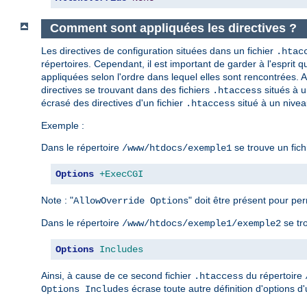
Comment sont appliquées les directives ?
Les directives de configuration situées dans un fichier
.htac
répertoires. Cependant, il est important de garder à l'esprit qu
appliquées selon l'ordre dans lequel elles sont rencontrées. Ai
directives se trouvant dans des fichiers
situés à u
.htaccess
écrasé des directives d'un fichier
situé à un nivea
.htaccess
Exemple :
Dans le répertoire
se trouve un fich
/www/htdocs/exemple1
Options
+ExecCGI
Note : "
" doit être présent pour perm
AllowOverride Options
Dans le répertoire
se tr
/www/htdocs/exemple1/exemple2
Options
Includes
Ainsi, à cause de ce second fichier
du répertoire
.htaccess
écrase toute autre définition d'options d'
Options Includes