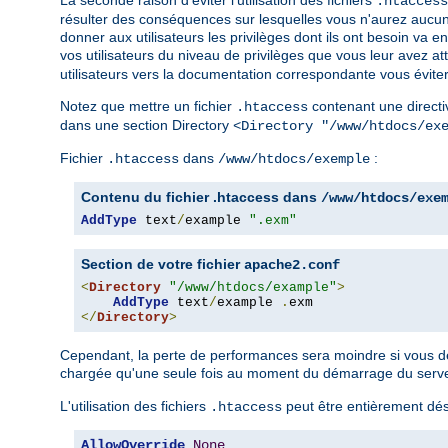
La seconde raison d'éviter l'utilisation des fichiers
.htaccess
résulter des conséquences sur lesquelles vous n'aurez aucun 
donner aux utilisateurs les privilèges dont ils ont besoin v
vos utilisateurs du niveau de privilèges que vous leur avez a
utilisateurs vers la documentation correspondante vous éviter
Notez que mettre un fichier
contenant une directi
.htaccess
dans une section Directory
<Directory "/www/htdocs/ex
Fichier
dans
:
.htaccess
/www/htdocs/exemple
Contenu du fichier .htaccess dans
/www/htdocs/exe
AddType
 text
/
example 
".exm"
Section de votre fichier
apache2.conf
<
Directory
"/www/htdocs/example"
>
AddType
 text
/
example 
.
</
Directory
>
Cependant, la perte de performances sera moindre si vous défi
chargée qu'une seule fois au moment du démarrage du serveur
L'utilisation des fichiers
peut être entièrement désa
.htaccess
AllowOverride
None