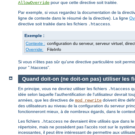
pour que cette directive soit traitée.
AllowOverride
Par exemple, si vous regardez la documentation de la direct
ligne de contexte dans le résumé de la directive). La ligne
Ov
directive soit traitée dans les fichiers
.
.htaccess
Exemple :
Contexte :
configuration du serveur, serveur virtuel, direc
Override:
FileInfo
Si vous n'êtes pas sûr qu'une directive particulière soit perm
pour ".htaccess".
Quand doit-on (ne doit-on pas) utiliser les f
En principe, vous ne devriez utiliser les fichiers
qu
.htaccess
idée selon laquelle l'authentification de l'utilisateur devrait to
années, que les directives de
doivent être défi
mod_rewrite
des utilisateurs au niveau de la configuration du serveur princ
fonctionneront mieux, à de nombreux égards, dans le contexte
Les fichiers
ne devraient être utilisés que dans le
.htaccess
répertoire, mais ne possèdent pas l'accès root sur le système
incessantes, il peut être intéressant de permettre aux utilisa