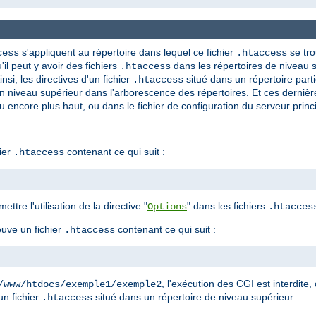
s'appliquent au répertoire dans lequel ce fichier
se tro
cess
.htaccess
'il peut y avoir des fichiers
dans les répertoires de niveau s
.htaccess
nsi, les directives d'un fichier
situé dans un répertoire parti
.htaccess
n niveau supérieur dans l'arborescence des répertoires. Et ces derniè
u encore plus haut, ou dans le fichier de configuration du serveur princi
ier
contenant ce qui suit :
.htaccess
ettre l'utilisation de la directive "
" dans les fichiers
Options
.htacces
ouve un fichier
contenant ce qui suit :
.htaccess
, l'exécution des CGI est interdite, 
/www/htdocs/exemple1/exemple2
un fichier
situé dans un répertoire de niveau supérieur.
.htaccess