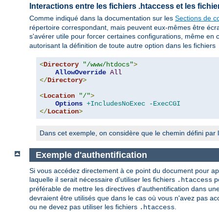
Interactions entre les fichiers .htaccess et les fich
Comme indiqué dans la documentation sur les
Sections de co
répertoire correspondant, mais peuvent eux-mêmes être écrasés
s'avérer utile pour forcer certaines configurations, même en 
autorisant la définition de toute autre option dans les fichiers
<
Directory
"/www/htdocs"
>
AllowOverride
All
</
Directory
>
<
Location
"/"
>
Options
+IncludesNoExec
-ExecCGI
</
Location
>
Dans cet exemple, on considère que le chemin défini par l
Exemple d'authentification
Si vous accédez directement à ce point du document pour appre
laquelle il serait nécessaire d'utiliser les fichiers
po
.htaccess
préférable de mettre les directives d'authentification dans un
devraient être utilisés que dans le cas où vous n'avez pas acc
ou ne devez pas utiliser les fichiers
.
.htaccess