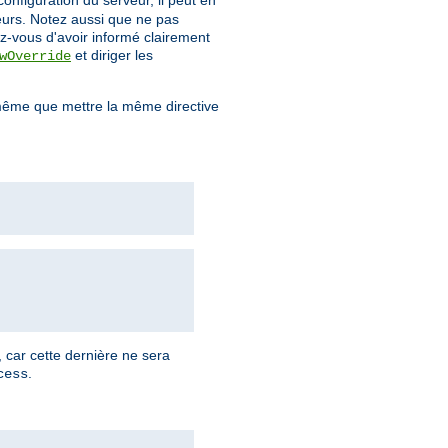
configuration du serveur, il peut en
teurs. Notez aussi que ne pas
z-vous d'avoir informé clairement
et diriger les
wOverride
ême que mettre la même directive
, car cette dernière ne sera
.
cess