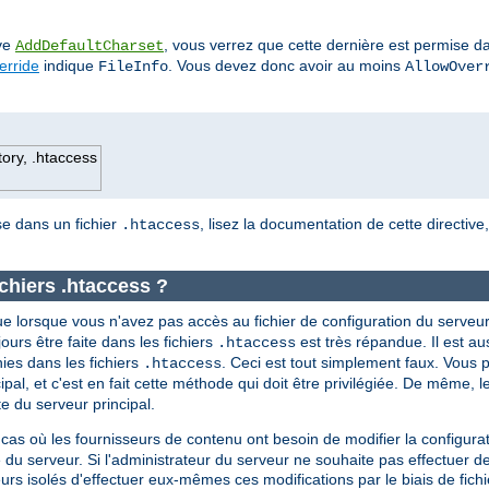
ive
, vous verrez que cette dernière est permise da
AddDefaultCharset
erride
indique
. Vous devez donc avoir au moins
FileInfo
AllowOver
tory, .htaccess
ise dans un fichier
, lisez la documentation de cette directive
.htaccess
ichiers .htaccess ?
e lorsque vous n'avez pas accès au fichier de configuration du serveur
ujours être faite dans les fichiers
est très répandue. Il est a
.htaccess
nies dans les fichiers
. Ceci est tout simplement faux. Vous p
.htaccess
ipal, et c'est en fait cette méthode qui doit être privilégiée. De même, l
 du serveur principal.
 cas où les fournisseurs de contenu ont besoin de modifier la configura
 du serveur. Si l'administrateur du serveur ne souhaite pas effectuer d
teurs isolés d'effectuer eux-mêmes ces modifications par le biais de fich