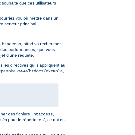
t souhaite que ces utilisateurs
pourriez vouloir mettre dans un
re serveur principal.
, httpd va rechercher
.htaccess
n des performances, que vous
jet d'une requête.
 les directives qui s'appliquent au
répertoire
,
/www/htdocs/exemple
her des fichiers
,
.htaccess
isés pour le répertoire
, ce qui est
/