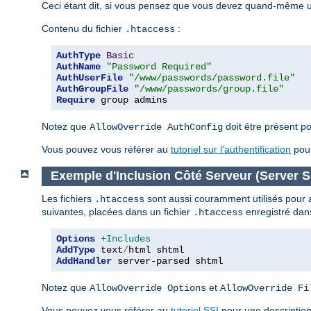
Ceci étant dit, si vous pensez que vous devez quand-même uti
Contenu du fichier
:
.htaccess
AuthType
Basic
AuthName
"Password Required"
AuthUserFile
"/www/passwords/password.file"
AuthGroupFile
"/www/passwords/group.file"
Require
 group admins
Notez que
doit être présent po
AllowOverride AuthConfig
Vous pouvez vous référer au
tutoriel sur l'authentification
pour
Exemple d'Inclusion Côté Serveur (Server Si
Les fichiers
sont aussi couramment utilisés pour act
.htaccess
suivantes, placées dans un fichier
enregistré dans
.htaccess
Options
+Includes
AddType
 text
/
AddHandler
 server-parsed shtml
Notez que
et
AllowOverride Options
AllowOverride Fi
Vous pouvez vous référer au
tutoriel SSI
pour une description 