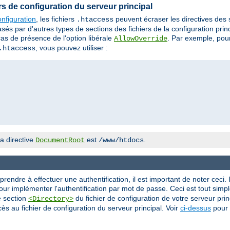
iers de configuration du serveur principal
nfiguration
, les fichiers
peuvent écraser les directives des
.htaccess
 par d'autres types de sections des fichiers de la configuration princi
cas de présence de l'option libérale
. Par exemple, pour
AllowOverride
, vous pouvez utiliser :
.htaccess
a directive
est
.
DocumentRoot
/www/htdocs
ndre à effectuer une authentification, il est important de noter ceci. I
ur implémenter l'authentification par mot de passe. Ceci est tout simple
e section
du fichier de configuration de votre serveur princ
<Directory>
ès au fichier de configuration du serveur principal. Voir
ci-dessus
pour 