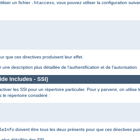
liser un fichier
, vous pouvez utiliser la configuration suiva
.htaccess
ur que ces directives produisent leur effet.
 une description plus détaillée de l'authentification et de l'autorisation.
de Includes - SSI)
iver les SSI pour un répertoire particulier. Pour y parvenir, on utilise l
 le répertoire considéré :
doivent être tous les deux présents pour que ces directives puis
leInfo
plus détaillée des SSI.