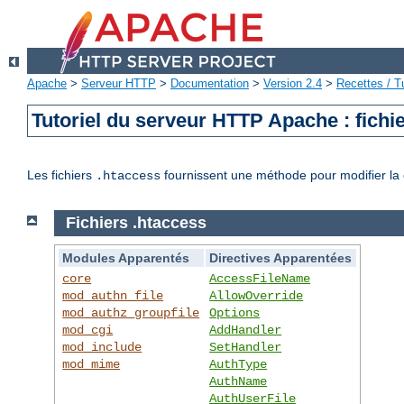
Apache
>
Serveur HTTP
>
Documentation
>
Version 2.4
>
Recettes / Tu
Tutoriel du serveur HTTP Apache : fichi
Les fichiers
fournissent une méthode pour modifier la 
.htaccess
Fichiers .htaccess
Modules Apparentés
Directives Apparentées
core
AccessFileName
mod_authn_file
AllowOverride
mod_authz_groupfile
Options
mod_cgi
AddHandler
mod_include
SetHandler
mod_mime
AuthType
AuthName
AuthUserFile