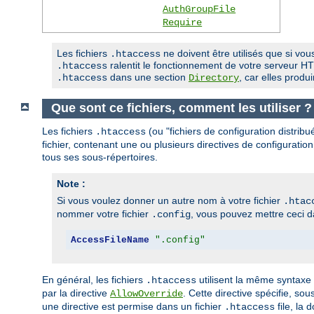
AuthGroupFile
Require
Les fichiers
ne doivent être utilisés que si vous
.htaccess
ralentit le fonctionnement de votre serveur HTT
.htaccess
dans une section
, car elles prod
.htaccess
Directory
Que sont ce fichiers, comment les utiliser ?
Les fichiers
(ou "fichiers de configuration distrib
.htaccess
fichier, contenant une ou plusieurs directives de configuration
tous ses sous-répertoires.
Note :
Si vous voulez donner un autre nom à votre fichier
.htac
nommer votre fichier
, vous pouvez mettre ceci da
.config
AccessFileName
".config"
En général, les fichiers
utilisent la même syntaxe
.htaccess
par la directive
. Cette directive spécifie, so
AllowOverride
une directive est permise dans un fichier
file, la 
.htaccess